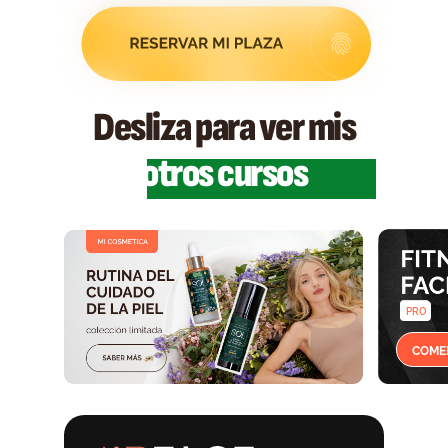
Desliza para ver mis
otros cursos
PRO
COME