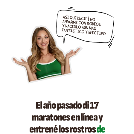
El año pasado di 17
maratones en línea y
entrené los rostros
de