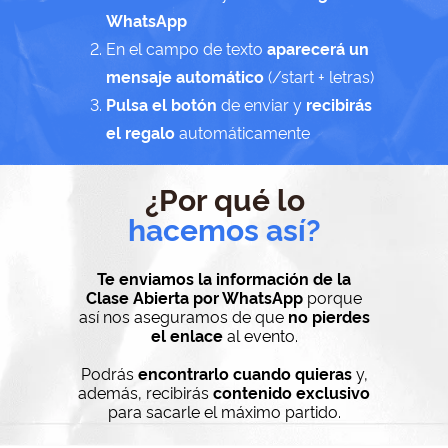
WhatsApp
En el campo de texto
aparecerá un
mensaje automático
(/start + letras)
Pulsa el botón
de enviar y
recibirás
el regalo
automáticamente
¿Por qué lo
hacemos así?
Te enviamos la información de la
Clase Abierta por WhatsApp
porque
así nos aseguramos de que
no pierdes
el enlace
al evento.
Podrás
encontrarlo cuando quieras
y,
además, recibirás
contenido exclusivo
para sacarle el máximo partido.