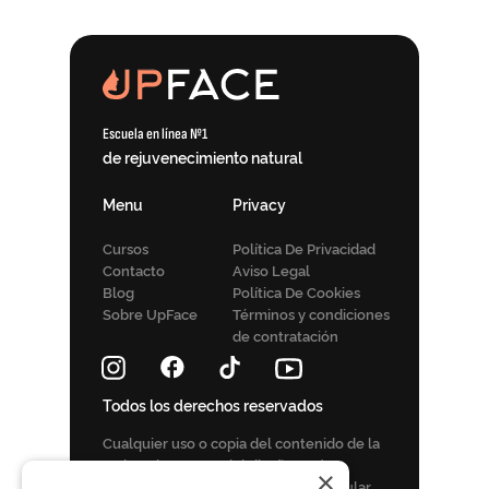
Escuela en línea №1
de rejuvenecimiento natural
Menu
Privacy
Cursos
Política De Privacidad
Contacto
Aviso Legal
Blog
Política De Cookies
Sobre UpFace
Términos y condiciones
de contratación
Todos los derechos reservados
Сualquier uso o copia del contenido de la
web o elementos del diseño está
×
permitido solo con el permiso del titular