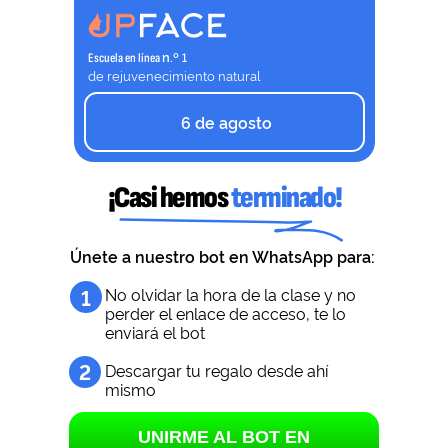
n.º
Escuela en línea
1
de rejuvenecimiento natural
6 de agosto
¡Casi hemos
terminado!
Únete a nuestro bot en WhatsApp para:
1
No olvidar la hora de la clase y no
perder el enlace de acceso, te lo
enviará el bot
2
Descargar tu regalo desde ahí
mismo