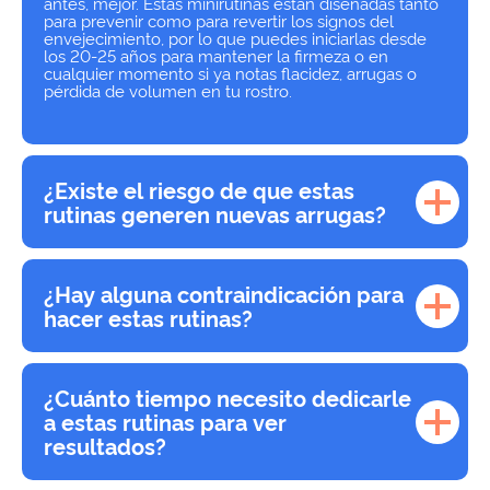
antes, mejor. Estas minirutinas están diseñadas tanto
para prevenir como para revertir los signos del
envejecimiento, por lo que puedes iniciarlas desde
los 20-25 años para mantener la firmeza o en
cualquier momento si ya notas flacidez, arrugas o
pérdida de volumen en tu rostro.
¿Existe el riesgo de que estas
rutinas generen nuevas arrugas?
¿Hay alguna contraindicación para
hacer estas rutinas?
¿Cuánto tiempo necesito dedicarle
a estas rutinas para ver
resultados?