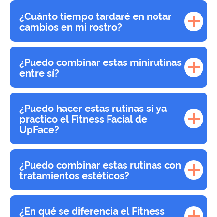
¿Cuánto tiempo tardaré en notar
cambios en mi rostro?
¿Puedo combinar estas minirutinas
entre sí?
¿Puedo hacer estas rutinas si ya
practico el Fitness Facial de
UpFace?
¿Puedo combinar estas rutinas con
tratamientos estéticos?
¿En qué se diferencia el Fitness