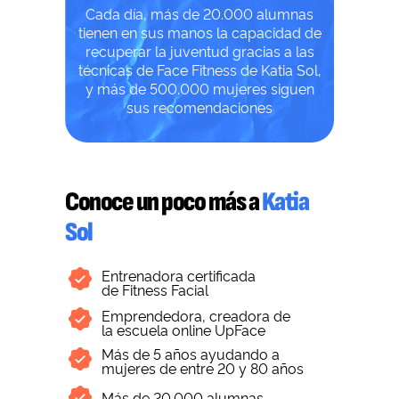
Cada día, más de 20.000 alumnas
tienen en sus manos la capacidad de
recuperar la juventud gracias a las
técnicas de Face Fitness de Katia Sol,
y más de 500.000 mujeres siguen
sus recomendaciones
Conoce un poco más a
Katia
Sol
Entrenadora certificada
de Fitness Facial
Emprendedora, creadora de
la escuela online UpFace
Más de 5 años ayudando a
mujeres de entre 20 y 80 años
Más de 20.000 alumnas