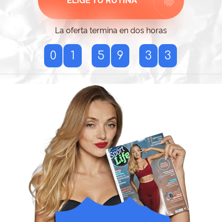
La oferta termina en dos horas
1
0
1
5
9
3
2