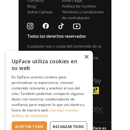
Contacto
Aviso Legal
Blog
Política De Cookies
Sobre UpFace
Términos y condiciones
de contratación
Todos los derechos reservados
Сualquier uso o copia del contenido de la
web o elementos del diseño está
×
permitido solo con el permiso del titular
UpFace utiliza cookies en
de los derechos de autor, y solo con
su web
referencia a la fuente: upface.es
En UpFace usamos cookies para
personalizar tu experiencia, mostrar
contenido relevante y analizar el uso del
sitio. También podemos compartir algunos
datos con nuestros colaboradores de
confianza para mejorar lo que ves dentro y
fuera de nuestra web.
Lee aquí nuestra
politica de privacidad
ACEPTAR TODO
RECHAZAR TODO
servicio de atención al cliente:
info@upface.es
5 rutinas para eliminar hasta 9