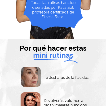
Todas las rutinas han sido
diseñadas por Katia Sol,
profesora certificada de
Fitness Facial.
Por qué hacer estas
mini rutinas
Te desharás de la flacidez
Devolverás volumen a
ojos y malares hundidos