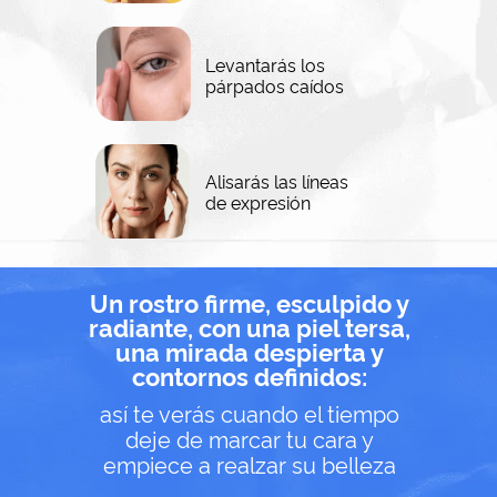
Levantarás los
párpados caídos
Alisarás las líneas
de expresión
Un rostro firme, esculpido y
radiante, con una piel tersa,
una mirada despierta y
contornos definidos:
así te verás cuando el tiempo
deje de marcar tu cara y
empiece a realzar su belleza