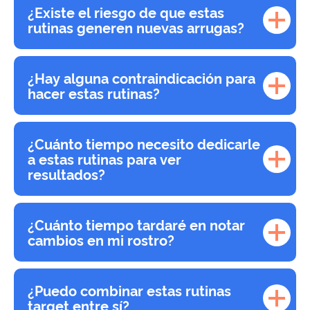
¿Existe el riesgo de que estas
rutinas generen nuevas arrugas?
¿Hay alguna contraindicación para
hacer estas rutinas?
¿Cuánto tiempo necesito dedicarle
a estas rutinas para ver
resultados?
¿Cuánto tiempo tardaré en notar
cambios en mi rostro?
¿Puedo combinar estas rutinas
target entre sí?