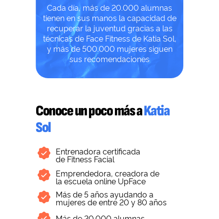
Cada día, más de 20.000 alumnas
tienen en sus manos la capacidad de
recuperar la juventud gracias a las
técnicas de Face Fitness de Katia Sol,
y más de 500.000 mujeres siguen
sus recomendaciones
Conoce un poco más a
Katia
Sol
Entrenadora certificada
de Fitness Facial
Emprendedora, creadora de
la escuela online UpFace
Más de 5 años ayudando a
mujeres de entre 20 y 80 años
Más de 20.000 alumnas