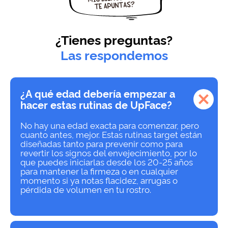
¿Tienes preguntas?
Las respondemos
¿A qué edad debería empezar a
hacer estas rutinas de UpFace?
No hay una edad exacta para comenzar, pero
cuanto antes, mejor. Estas rutinas target están
diseñadas tanto para prevenir como para
revertir los signos del envejecimiento, por lo
que puedes iniciarlas desde los 20-25 años
para mantener la firmeza o en cualquier
momento si ya notas flacidez, arrugas o
pérdida de volumen en tu rostro.