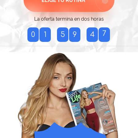
La oferta termina en dos horas
5
0
1
5
9
4
6