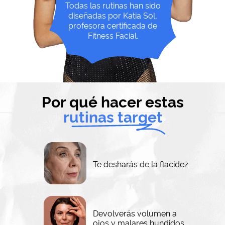
Todas las rutinas han sido
diseñadas por Katia Sol,
profesora certificada de
Fitness Facial.
Por qué hacer estas
rutinas target
Te desharás de la flacidez
Devolverás volumen a
ojos y malares hundidos