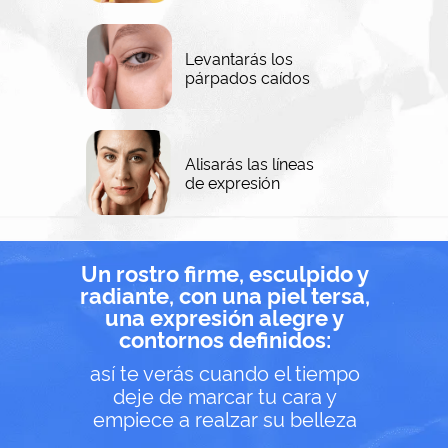
Levantarás los
párpados caídos
Alisarás las líneas
de expresión
Un rostro firme, esculpido y
radiante, con una piel tersa,
una expresión alegre y
contornos definidos:
así te verás cuando el tiempo
deje de marcar tu cara y
empiece a realzar su belleza